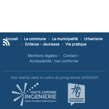
Accueil
-
La commune
-
La municipalité
-
Urbanisme
-
Enfance - Jeunesse
-
Vie pratique
Mentions légales
-
Contact
-
Accessibilité : non conforme
Site réalisé dans le cadre du programme DéSIDé31